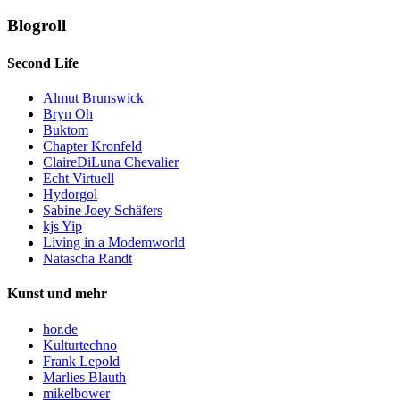
Blogroll
Second Life
Almut Brunswick
Bryn Oh
Buktom
Chapter Kronfeld
ClaireDiLuna Chevalier
Echt Virtuell
Hydorgol
Sabine Joey Schäfers
kjs Yip
Living in a Modemworld
Natascha Randt
Kunst und mehr
hor.de
Kulturtechno
Frank Lepold
Marlies Blauth
mikelbower