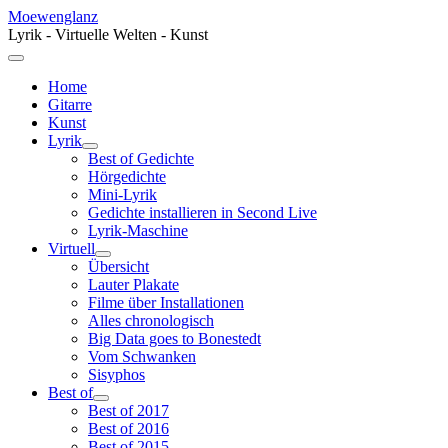
Moewenglanz
Lyrik - Virtuelle Welten - Kunst
Home
Gitarre
Kunst
Lyrik
Best of Gedichte
Hörgedichte
Mini-Lyrik
Gedichte installieren in Second Live
Lyrik-Maschine
Virtuell
Übersicht
Lauter Plakate
Filme über Installationen
Alles chronologisch
Big Data goes to Bonestedt
Vom Schwanken
Sisyphos
Best of
Best of 2017
Best of 2016
Best of 2015