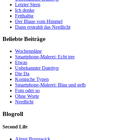
Letzter Stern
Ich denke
Fetthaltig
Der Blaue vom Himmel
Dann erstrahlt das Nerdlicht
Beliebte Beiträge
Wochenpläne
Smartphone-Malerei: Echt irre
Etwas
Unbekannter Dateityp
Die Da
Komische Typen
Smartphone-Malerei: Blau und gelb
Foto oder so
Ohne Worte
Nerdlicht
Blogroll
Second Life
Almut Brunswick