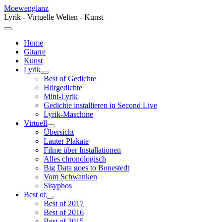
Moewenglanz
Lyrik - Virtuelle Welten - Kunst
Home
Gitarre
Kunst
Lyrik
Best of Gedichte
Hörgedichte
Mini-Lyrik
Gedichte installieren in Second Live
Lyrik-Maschine
Virtuell
Übersicht
Lauter Plakate
Filme über Installationen
Alles chronologisch
Big Data goes to Bonestedt
Vom Schwanken
Sisyphos
Best of
Best of 2017
Best of 2016
Best of 2015