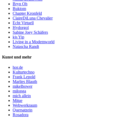
Bryn Oh
Buktom
Chapter Kronfeld
ClaireDiLuna Chevalier
Echt Virtuell
Hydorgol
Sabine Joey Schäfers
kjs Yip
Living in a Modemworld
Natascha Randt
Kunst und mehr
hor.de
Kulturtechno
Frank Lepold
Marlies Blauth
mikelbower
milonga
mich allein
Mitue
Webwerkraum
Quersatzein
Rosadora