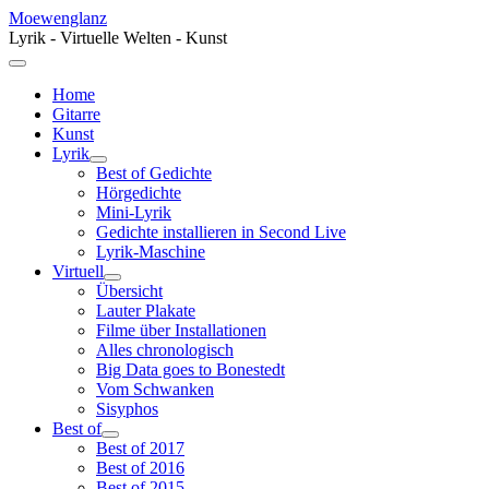
Moewenglanz
Lyrik - Virtuelle Welten - Kunst
Home
Gitarre
Kunst
Lyrik
Best of Gedichte
Hörgedichte
Mini-Lyrik
Gedichte installieren in Second Live
Lyrik-Maschine
Virtuell
Übersicht
Lauter Plakate
Filme über Installationen
Alles chronologisch
Big Data goes to Bonestedt
Vom Schwanken
Sisyphos
Best of
Best of 2017
Best of 2016
Best of 2015