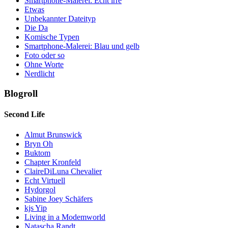
Smartphone-Malerei: Echt irre
Etwas
Unbekannter Dateityp
Die Da
Komische Typen
Smartphone-Malerei: Blau und gelb
Foto oder so
Ohne Worte
Nerdlicht
Blogroll
Second Life
Almut Brunswick
Bryn Oh
Buktom
Chapter Kronfeld
ClaireDiLuna Chevalier
Echt Virtuell
Hydorgol
Sabine Joey Schäfers
kjs Yip
Living in a Modemworld
Natascha Randt