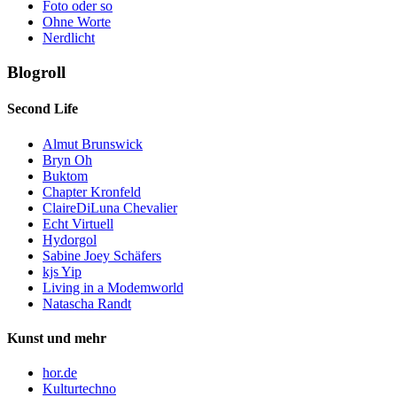
Foto oder so
Ohne Worte
Nerdlicht
Blogroll
Second Life
Almut Brunswick
Bryn Oh
Buktom
Chapter Kronfeld
ClaireDiLuna Chevalier
Echt Virtuell
Hydorgol
Sabine Joey Schäfers
kjs Yip
Living in a Modemworld
Natascha Randt
Kunst und mehr
hor.de
Kulturtechno