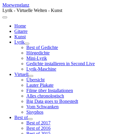
Moewenglanz
Lyrik - Virtuelle Welten - Kunst
Home
Gitarre
Kunst
Lyrik
Best of Gedichte
Hörgedichte
Mini-Lyrik
Gedichte installieren in Second Live
Lyrik-Maschine
Virtuell
Übersicht
Lauter Plakate
Filme über Installationen
Alles chronologisch
Big Data goes to Bonestedt
Vom Schwanken
Sisyphos
Best of
Best of 2017
Best of 2016
Best of 2015