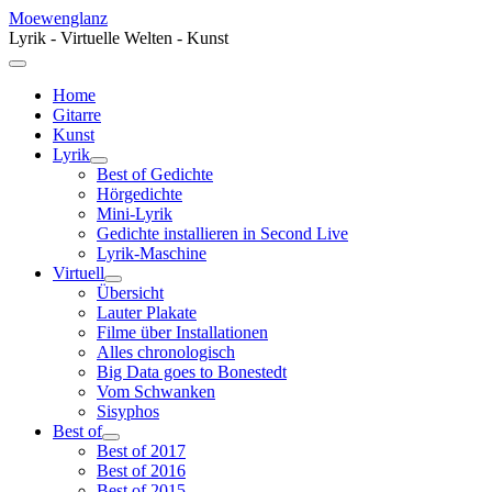
Moewenglanz
Lyrik - Virtuelle Welten - Kunst
Home
Gitarre
Kunst
Lyrik
Best of Gedichte
Hörgedichte
Mini-Lyrik
Gedichte installieren in Second Live
Lyrik-Maschine
Virtuell
Übersicht
Lauter Plakate
Filme über Installationen
Alles chronologisch
Big Data goes to Bonestedt
Vom Schwanken
Sisyphos
Best of
Best of 2017
Best of 2016
Best of 2015