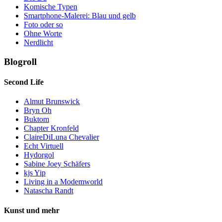
Komische Typen
Smartphone-Malerei: Blau und gelb
Foto oder so
Ohne Worte
Nerdlicht
Blogroll
Second Life
Almut Brunswick
Bryn Oh
Buktom
Chapter Kronfeld
ClaireDiLuna Chevalier
Echt Virtuell
Hydorgol
Sabine Joey Schäfers
kjs Yip
Living in a Modemworld
Natascha Randt
Kunst und mehr