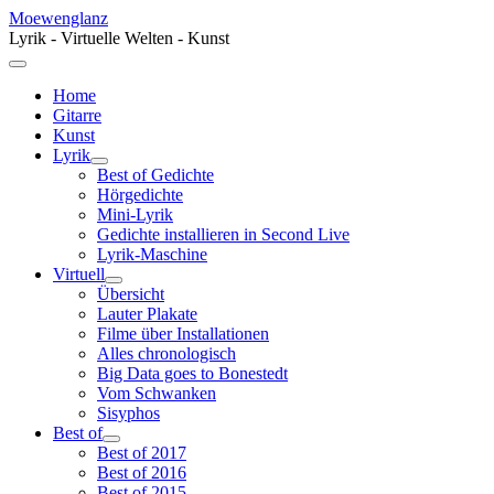
Moewenglanz
Lyrik - Virtuelle Welten - Kunst
Home
Gitarre
Kunst
Lyrik
Best of Gedichte
Hörgedichte
Mini-Lyrik
Gedichte installieren in Second Live
Lyrik-Maschine
Virtuell
Übersicht
Lauter Plakate
Filme über Installationen
Alles chronologisch
Big Data goes to Bonestedt
Vom Schwanken
Sisyphos
Best of
Best of 2017
Best of 2016
Best of 2015