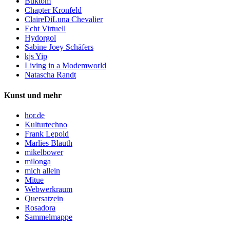
Buktom
Chapter Kronfeld
ClaireDiLuna Chevalier
Echt Virtuell
Hydorgol
Sabine Joey Schäfers
kjs Yip
Living in a Modemworld
Natascha Randt
Kunst und mehr
hor.de
Kulturtechno
Frank Lepold
Marlies Blauth
mikelbower
milonga
mich allein
Mitue
Webwerkraum
Quersatzein
Rosadora
Sammelmappe