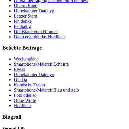
Direktübertragung aus dem Storchennest
Überm Rand
Unbekannter Dateityp
Letzter Stern
Ich denke
Fetthaltig
Der Blaue vom Himmel
Dann erstrahlt das Nerdlicht
Beliebte Beiträge
Wochenpläne
Smartphone-Malerei: Echt irre
Etwas
Unbekannter Dateityp
Die Da
Komische Typen
Smartphone-Malerei: Blau und gelb
Foto oder so
Ohne Worte
Nerdlicht
Blogroll
Second Life