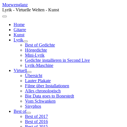
Moewenglanz
Lyrik - Virtuelle Welten - Kunst
Home
Gitarre
Kunst
Lyrik
Best of Gedichte
Hörgedichte
Mini-Lyrik
Gedichte installieren in Second Live
Lyrik-Maschine
Virtuell
Übersicht
Lauter Plakate
Filme über Installationen
Alles chronologisch
Big Data goes to Bonestedt
Vom Schwanken
Sisyphos
Best of
Best of 2017
Best of 2016
Best of 2015