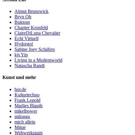
Almut Brunswick
Bryn Oh
Buktom
Chapter Kronfeld
ClaireDiLuna Chevalier
Echt Virtuell
Hydorgol
Sabine Joey Schäfers
kjs Yip
Living in a Modemworld
Natascha Randt
Kunst und mehr
hor.de
Kulturtechno
Frank Lepold
Marlies Blauth
mikelbower
milonga
mich allein
Mitue
Webwerkraum