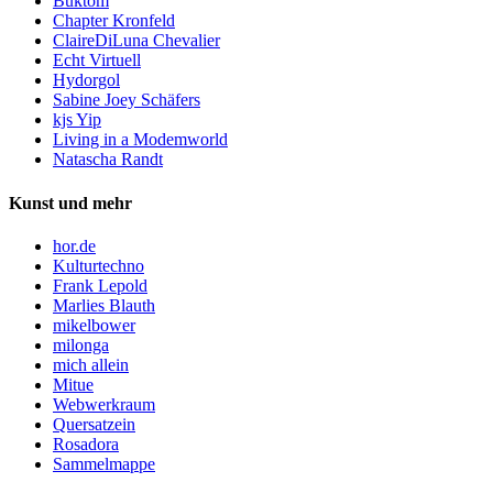
Buktom
Chapter Kronfeld
ClaireDiLuna Chevalier
Echt Virtuell
Hydorgol
Sabine Joey Schäfers
kjs Yip
Living in a Modemworld
Natascha Randt
Kunst und mehr
hor.de
Kulturtechno
Frank Lepold
Marlies Blauth
mikelbower
milonga
mich allein
Mitue
Webwerkraum
Quersatzein
Rosadora
Sammelmappe