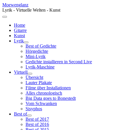
Moewenglanz
Lyrik - Virtuelle Welten - Kunst
Home
Gitarre
Kunst
Lyrik
Best of Gedichte
Hörgedichte
Mini-Lyrik
Gedichte installieren in Second Live
Lyrik-Maschine
Virtuell
Übersicht
Lauter Plakate
Filme über Installationen
Alles chronologisch
Big Data goes to Bonestedt
Vom Schwanken
Sisyphos
Best of
Best of 2017
Best of 2016
Best of 2015