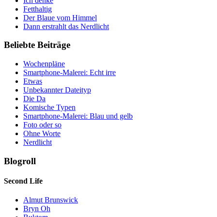
Ich denke
Fetthaltig
Der Blaue vom Himmel
Dann erstrahlt das Nerdlicht
Beliebte Beiträge
Wochenpläne
Smartphone-Malerei: Echt irre
Etwas
Unbekannter Dateityp
Die Da
Komische Typen
Smartphone-Malerei: Blau und gelb
Foto oder so
Ohne Worte
Nerdlicht
Blogroll
Second Life
Almut Brunswick
Bryn Oh