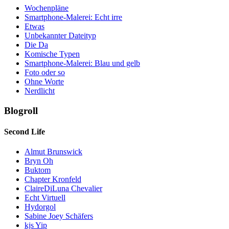
Wochenpläne
Smartphone-Malerei: Echt irre
Etwas
Unbekannter Dateityp
Die Da
Komische Typen
Smartphone-Malerei: Blau und gelb
Foto oder so
Ohne Worte
Nerdlicht
Blogroll
Second Life
Almut Brunswick
Bryn Oh
Buktom
Chapter Kronfeld
ClaireDiLuna Chevalier
Echt Virtuell
Hydorgol
Sabine Joey Schäfers
kjs Yip