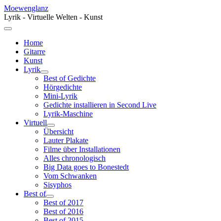
Moewenglanz
Lyrik - Virtuelle Welten - Kunst
Home
Gitarre
Kunst
Lyrik
Best of Gedichte
Hörgedichte
Mini-Lyrik
Gedichte installieren in Second Live
Lyrik-Maschine
Virtuell
Übersicht
Lauter Plakate
Filme über Installationen
Alles chronologisch
Big Data goes to Bonestedt
Vom Schwanken
Sisyphos
Best of
Best of 2017
Best of 2016
Best of 2015