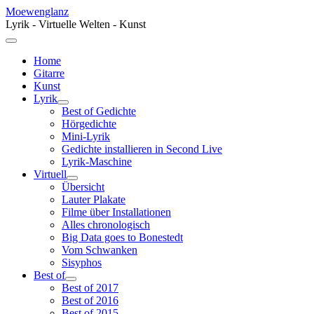
Moewenglanz
Lyrik - Virtuelle Welten - Kunst
Home
Gitarre
Kunst
Lyrik
Best of Gedichte
Hörgedichte
Mini-Lyrik
Gedichte installieren in Second Live
Lyrik-Maschine
Virtuell
Übersicht
Lauter Plakate
Filme über Installationen
Alles chronologisch
Big Data goes to Bonestedt
Vom Schwanken
Sisyphos
Best of
Best of 2017
Best of 2016
Best of 2015