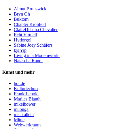
Almut Brunswick
Bryn Oh
Buktom
Chapter Kronfeld
ClaireDiLuna Chevalier
Echt Virtuell
Hydorgol
Sabine Joey Schäfers
kjs Yip
Living in a Modemworld
Natascha Randt
Kunst und mehr
hor.de
Kulturtechno
Frank Lepold
Marlies Blauth
mikelbower
milonga
mich allein
Mitue
Webwerkraum