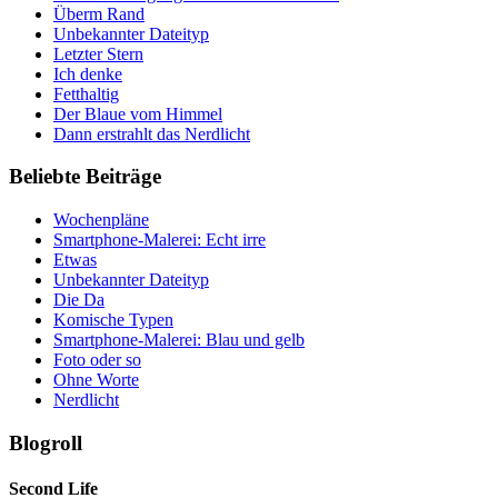
Überm Rand
Unbekannter Dateityp
Letzter Stern
Ich denke
Fetthaltig
Der Blaue vom Himmel
Dann erstrahlt das Nerdlicht
Beliebte Beiträge
Wochenpläne
Smartphone-Malerei: Echt irre
Etwas
Unbekannter Dateityp
Die Da
Komische Typen
Smartphone-Malerei: Blau und gelb
Foto oder so
Ohne Worte
Nerdlicht
Blogroll
Second Life