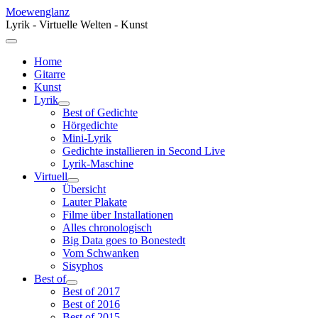
Moewenglanz
Lyrik - Virtuelle Welten - Kunst
Home
Gitarre
Kunst
Lyrik
Best of Gedichte
Hörgedichte
Mini-Lyrik
Gedichte installieren in Second Live
Lyrik-Maschine
Virtuell
Übersicht
Lauter Plakate
Filme über Installationen
Alles chronologisch
Big Data goes to Bonestedt
Vom Schwanken
Sisyphos
Best of
Best of 2017
Best of 2016
Best of 2015