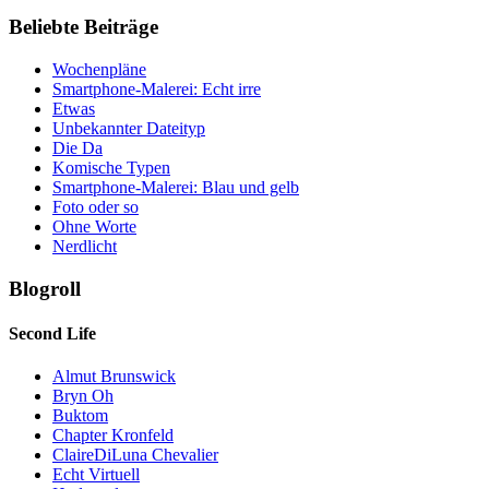
Beliebte Beiträge
Wochenpläne
Smartphone-Malerei: Echt irre
Etwas
Unbekannter Dateityp
Die Da
Komische Typen
Smartphone-Malerei: Blau und gelb
Foto oder so
Ohne Worte
Nerdlicht
Blogroll
Second Life
Almut Brunswick
Bryn Oh
Buktom
Chapter Kronfeld
ClaireDiLuna Chevalier
Echt Virtuell