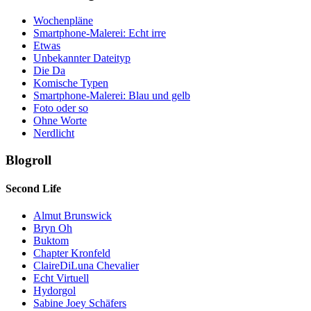
Wochenpläne
Smartphone-Malerei: Echt irre
Etwas
Unbekannter Dateityp
Die Da
Komische Typen
Smartphone-Malerei: Blau und gelb
Foto oder so
Ohne Worte
Nerdlicht
Blogroll
Second Life
Almut Brunswick
Bryn Oh
Buktom
Chapter Kronfeld
ClaireDiLuna Chevalier
Echt Virtuell
Hydorgol
Sabine Joey Schäfers