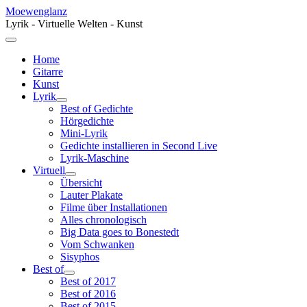
Moewenglanz
Lyrik - Virtuelle Welten - Kunst
Home
Gitarre
Kunst
Lyrik
Best of Gedichte
Hörgedichte
Mini-Lyrik
Gedichte installieren in Second Live
Lyrik-Maschine
Virtuell
Übersicht
Lauter Plakate
Filme über Installationen
Alles chronologisch
Big Data goes to Bonestedt
Vom Schwanken
Sisyphos
Best of
Best of 2017
Best of 2016
Best of 2015