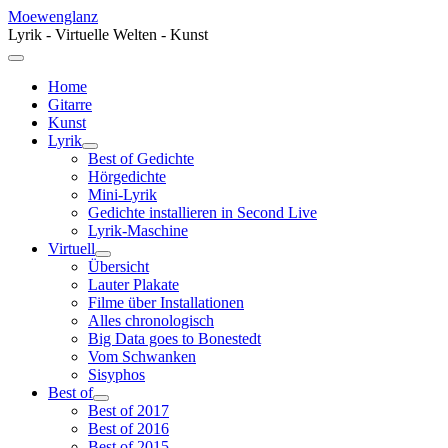
Moewenglanz
Lyrik - Virtuelle Welten - Kunst
Home
Gitarre
Kunst
Lyrik
Best of Gedichte
Hörgedichte
Mini-Lyrik
Gedichte installieren in Second Live
Lyrik-Maschine
Virtuell
Übersicht
Lauter Plakate
Filme über Installationen
Alles chronologisch
Big Data goes to Bonestedt
Vom Schwanken
Sisyphos
Best of
Best of 2017
Best of 2016
Best of 2015