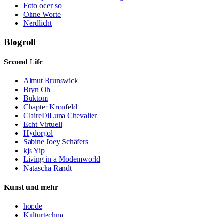
Foto oder so
Ohne Worte
Nerdlicht
Blogroll
Second Life
Almut Brunswick
Bryn Oh
Buktom
Chapter Kronfeld
ClaireDiLuna Chevalier
Echt Virtuell
Hydorgol
Sabine Joey Schäfers
kjs Yip
Living in a Modemworld
Natascha Randt
Kunst und mehr
hor.de
Kulturtechno