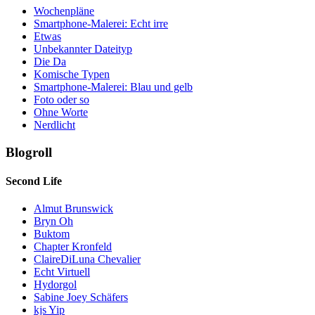
Wochenpläne
Smartphone-Malerei: Echt irre
Etwas
Unbekannter Dateityp
Die Da
Komische Typen
Smartphone-Malerei: Blau und gelb
Foto oder so
Ohne Worte
Nerdlicht
Blogroll
Second Life
Almut Brunswick
Bryn Oh
Buktom
Chapter Kronfeld
ClaireDiLuna Chevalier
Echt Virtuell
Hydorgol
Sabine Joey Schäfers
kjs Yip