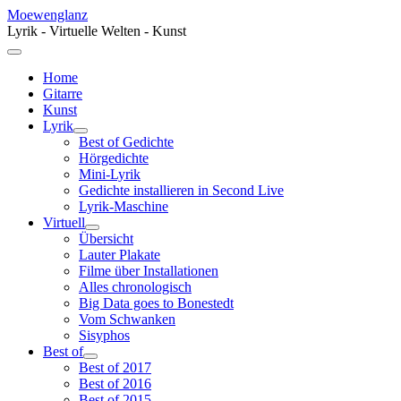
Moewenglanz
Lyrik - Virtuelle Welten - Kunst
Home
Gitarre
Kunst
Lyrik
Best of Gedichte
Hörgedichte
Mini-Lyrik
Gedichte installieren in Second Live
Lyrik-Maschine
Virtuell
Übersicht
Lauter Plakate
Filme über Installationen
Alles chronologisch
Big Data goes to Bonestedt
Vom Schwanken
Sisyphos
Best of
Best of 2017
Best of 2016
Best of 2015