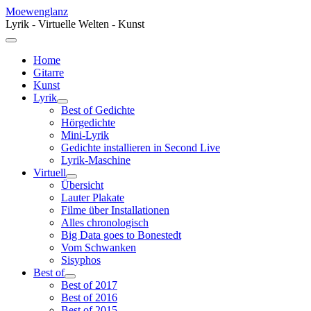
Moewenglanz
Lyrik - Virtuelle Welten - Kunst
Home
Gitarre
Kunst
Lyrik
Best of Gedichte
Hörgedichte
Mini-Lyrik
Gedichte installieren in Second Live
Lyrik-Maschine
Virtuell
Übersicht
Lauter Plakate
Filme über Installationen
Alles chronologisch
Big Data goes to Bonestedt
Vom Schwanken
Sisyphos
Best of
Best of 2017
Best of 2016
Best of 2015