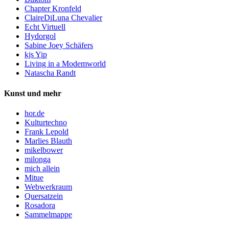
Chapter Kronfeld
ClaireDiLuna Chevalier
Echt Virtuell
Hydorgol
Sabine Joey Schäfers
kjs Yip
Living in a Modemworld
Natascha Randt
Kunst und mehr
hor.de
Kulturtechno
Frank Lepold
Marlies Blauth
mikelbower
milonga
mich allein
Mitue
Webwerkraum
Quersatzein
Rosadora
Sammelmappe