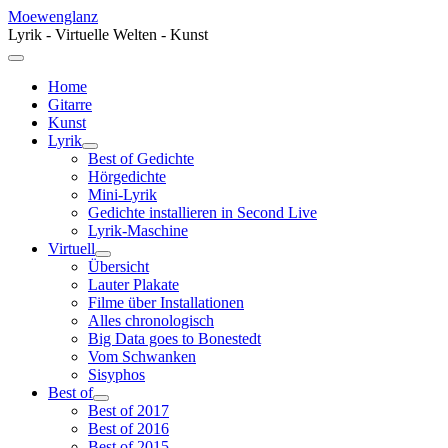
Moewenglanz
Lyrik - Virtuelle Welten - Kunst
Home
Gitarre
Kunst
Lyrik
Best of Gedichte
Hörgedichte
Mini-Lyrik
Gedichte installieren in Second Live
Lyrik-Maschine
Virtuell
Übersicht
Lauter Plakate
Filme über Installationen
Alles chronologisch
Big Data goes to Bonestedt
Vom Schwanken
Sisyphos
Best of
Best of 2017
Best of 2016
Best of 2015