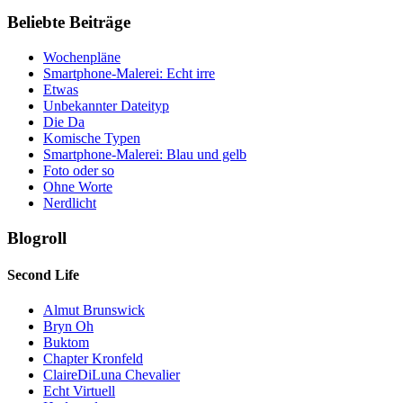
Beliebte Beiträge
Wochenpläne
Smartphone-Malerei: Echt irre
Etwas
Unbekannter Dateityp
Die Da
Komische Typen
Smartphone-Malerei: Blau und gelb
Foto oder so
Ohne Worte
Nerdlicht
Blogroll
Second Life
Almut Brunswick
Bryn Oh
Buktom
Chapter Kronfeld
ClaireDiLuna Chevalier
Echt Virtuell