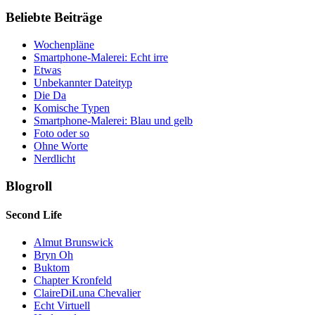
Beliebte Beiträge
Wochenpläne
Smartphone-Malerei: Echt irre
Etwas
Unbekannter Dateityp
Die Da
Komische Typen
Smartphone-Malerei: Blau und gelb
Foto oder so
Ohne Worte
Nerdlicht
Blogroll
Second Life
Almut Brunswick
Bryn Oh
Buktom
Chapter Kronfeld
ClaireDiLuna Chevalier
Echt Virtuell