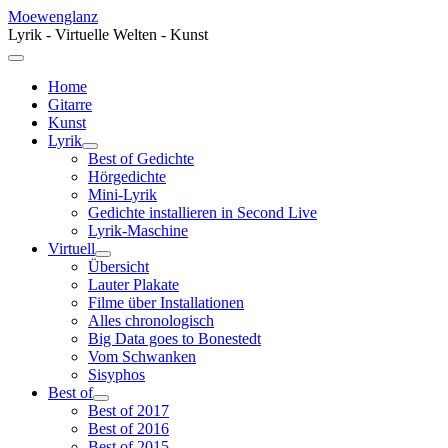
Moewenglanz
Lyrik - Virtuelle Welten - Kunst
Home
Gitarre
Kunst
Lyrik
Best of Gedichte
Hörgedichte
Mini-Lyrik
Gedichte installieren in Second Live
Lyrik-Maschine
Virtuell
Übersicht
Lauter Plakate
Filme über Installationen
Alles chronologisch
Big Data goes to Bonestedt
Vom Schwanken
Sisyphos
Best of
Best of 2017
Best of 2016
Best of 2015