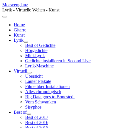
Moewenglanz
Lyrik - Virtuelle Welten - Kunst
Home
Gitarre
Kunst
Lyrik
Best of Gedichte
Hörgedichte
Mini-Lyrik
Gedichte installieren in Second Live
Lyrik-Maschine
Virtuell
Übersicht
Lauter Plakate
Filme über Installationen
Alles chronologisch
Big Data goes to Bonestedt
Vom Schwanken
Sisyphos
Best of
Best of 2017
Best of 2016
Best of 2015