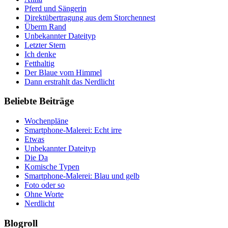
Pferd und Sängerin
Direktübertragung aus dem Storchennest
Überm Rand
Unbekannter Dateityp
Letzter Stern
Ich denke
Fetthaltig
Der Blaue vom Himmel
Dann erstrahlt das Nerdlicht
Beliebte Beiträge
Wochenpläne
Smartphone-Malerei: Echt irre
Etwas
Unbekannter Dateityp
Die Da
Komische Typen
Smartphone-Malerei: Blau und gelb
Foto oder so
Ohne Worte
Nerdlicht
Blogroll