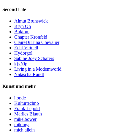
Second Life
Almut Brunswick
Bryn Oh
Buktom
Chapter Kronfeld
ClaireDiLuna Chevalier
Echt Virtuell
Hydorgol
Sabine Joey Schäfers
kjs Yip
Living in a Modemworld
Natascha Randt
Kunst und mehr
hor.de
Kulturtechno
Frank Lepold
Marlies Blauth
mikelbower
milonga
mich allein