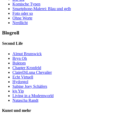
Komische Typen
Smartphone-Malerei: Blau und gelb
Foto oder so
Ohne Worte
Nerdlicht
Blogroll
Second Life
Almut Brunswick
Bryn Oh
Buktom
Chapter Kronfeld
ClaireDiLuna Chevalier
Echt Virtuell
Hydorgol
Sabine Joey Schäfers
kjs Yip
Living in a Modemworld
Natascha Randt
Kunst und mehr