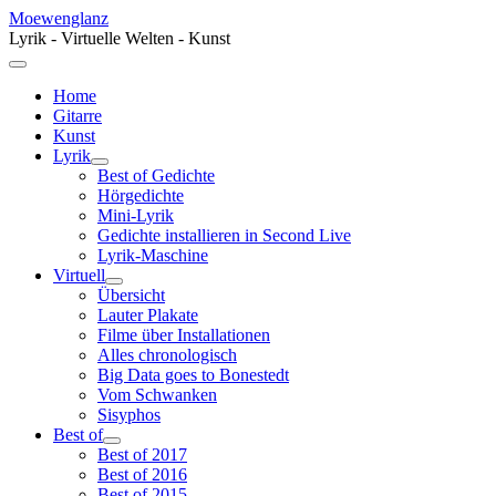
Moewenglanz
Lyrik - Virtuelle Welten - Kunst
Home
Gitarre
Kunst
Lyrik
Best of Gedichte
Hörgedichte
Mini-Lyrik
Gedichte installieren in Second Live
Lyrik-Maschine
Virtuell
Übersicht
Lauter Plakate
Filme über Installationen
Alles chronologisch
Big Data goes to Bonestedt
Vom Schwanken
Sisyphos
Best of
Best of 2017
Best of 2016
Best of 2015