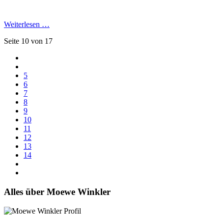
Weiterlesen …
Seite 10 von 17
5
6
7
8
9
10
11
12
13
14
Alles über Moewe Winkler