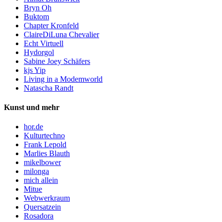
Bryn Oh
Buktom
Chapter Kronfeld
ClaireDiLuna Chevalier
Echt Virtuell
Hydorgol
Sabine Joey Schäfers
kjs Yip
Living in a Modemworld
Natascha Randt
Kunst und mehr
hor.de
Kulturtechno
Frank Lepold
Marlies Blauth
mikelbower
milonga
mich allein
Mitue
Webwerkraum
Quersatzein
Rosadora