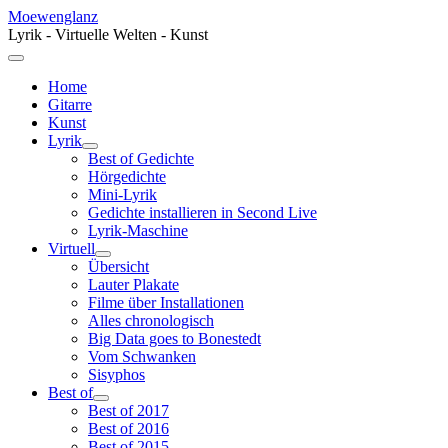
Moewenglanz
Lyrik - Virtuelle Welten - Kunst
Home
Gitarre
Kunst
Lyrik
Best of Gedichte
Hörgedichte
Mini-Lyrik
Gedichte installieren in Second Live
Lyrik-Maschine
Virtuell
Übersicht
Lauter Plakate
Filme über Installationen
Alles chronologisch
Big Data goes to Bonestedt
Vom Schwanken
Sisyphos
Best of
Best of 2017
Best of 2016
Best of 2015