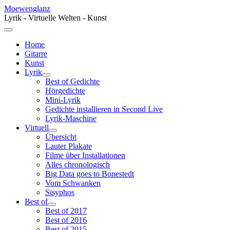
Moewenglanz
Lyrik - Virtuelle Welten - Kunst
Home
Gitarre
Kunst
Lyrik
Best of Gedichte
Hörgedichte
Mini-Lyrik
Gedichte installieren in Second Live
Lyrik-Maschine
Virtuell
Übersicht
Lauter Plakate
Filme über Installationen
Alles chronologisch
Big Data goes to Bonestedt
Vom Schwanken
Sisyphos
Best of
Best of 2017
Best of 2016
Best of 2015