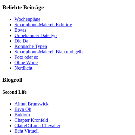
Beliebte Beiträge
Wochenpläne
Smartphone-Malerei: Echt irre
Etwas
Unbekannter Dateityp
Die Da
Komische Typen
Smartphone-Malerei: Blau und gelb
Foto oder so
Ohne Worte
Nerdlicht
Blogroll
Second Life
Almut Brunswick
Bryn Oh
Buktom
Chapter Kronfeld
ClaireDiLuna Chevalier
Echt Virtuell