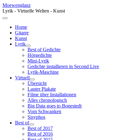
Moewenglanz
Lyrik - Virtuelle Welten - Kunst
Home
Gitarre
Kunst
Lyrik
Best of Gedichte
Hörgedichte
Mini-Lyrik
Gedichte installieren in Second Live
Lyrik-Maschine
Virtuell
Übersicht
Lauter Plakate
Filme über Installationen
Alles chronologisch
Big Data goes to Bonestedt
Vom Schwanken
Sisyphos
Best of
Best of 2017
Best of 2016
Best of 2015