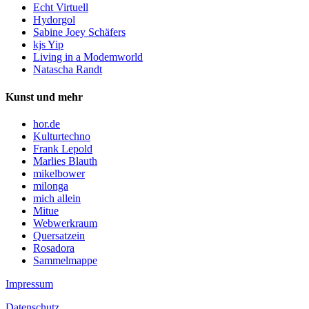
Echt Virtuell
Hydorgol
Sabine Joey Schäfers
kjs Yip
Living in a Modemworld
Natascha Randt
Kunst und mehr
hor.de
Kulturtechno
Frank Lepold
Marlies Blauth
mikelbower
milonga
mich allein
Mitue
Webwerkraum
Quersatzein
Rosadora
Sammelmappe
Impressum
Datenschutz