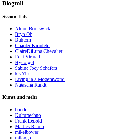
Blogroll
Second Life
Almut Brunswick
Bryn Oh
Buktom
Chapter Kronfeld
ClaireDiLuna Chevalier
Echt Virtuell
Hydorgol
Sabine Joey Schäfers
kjs Yip
Living in a Modemworld
Natascha Randt
Kunst und mehr
hor.de
Kulturtechno
Frank Lepold
Marlies Blauth
mikelbower
milonga