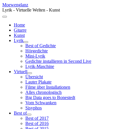
Moewenglanz
Lyrik - Virtuelle Welten - Kunst
Home
Gitarre
Kunst
Lyrik
Best of Gedichte
Hörgedichte
Mini-Lyrik
Gedichte installieren in Second Live
Lyrik-Maschine
Virtuell
Übersicht
Lauter Plakate
Filme über Installationen
Alles chronologisch
Big Data goes to Bonestedt
Vom Schwanken
Sisyphos
Best of
Best of 2017
Best of 2016
Best of 2015