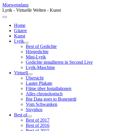
Moewenglanz
Lyrik - Virtuelle Welten - Kunst
Home
Gitarre
Kunst
Lyrik
Best of Gedichte
Hörgedichte
Mini-Lyrik
Gedichte installieren in Second Live
Lyrik-Maschine
Virtuell
Übersicht
Lauter Plakate
Filme über Installationen
Alles chronologisch
Big Data goes to Bonestedt
Vom Schwanken
Sisyphos
Best of
Best of 2017
Best of 2016
Best of 2015