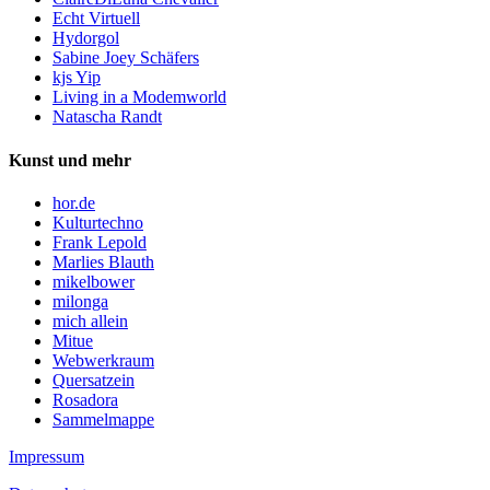
Echt Virtuell
Hydorgol
Sabine Joey Schäfers
kjs Yip
Living in a Modemworld
Natascha Randt
Kunst und mehr
hor.de
Kulturtechno
Frank Lepold
Marlies Blauth
mikelbower
milonga
mich allein
Mitue
Webwerkraum
Quersatzein
Rosadora
Sammelmappe
Impressum