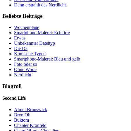
Dann erstrahlt das Nerdlicht
Beliebte Beiträge
Wochenpläne
Smartphone-Malerei: Echt irre
Etwas
Unbekannter Dateityp
Die Da
Komische Typen
Smartphone-Malerei: Blau und gelb
Foto oder so
Ohne Worte
Nerdlicht
Blogroll
Second Life
Almut Brunswick
Bryn Oh
Buktom
Chapter Kronfeld
ClaireDiLuna Chevalier