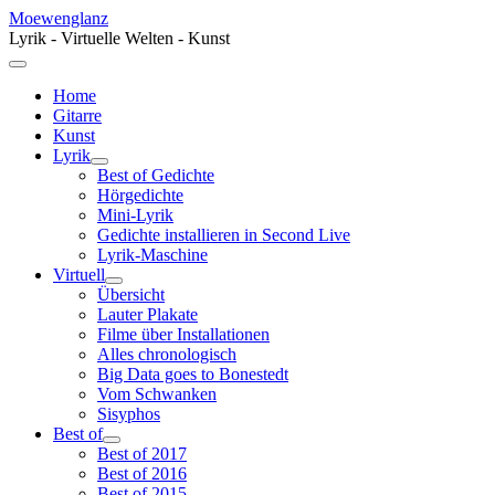
Moewenglanz
Lyrik - Virtuelle Welten - Kunst
Home
Gitarre
Kunst
Lyrik
Best of Gedichte
Hörgedichte
Mini-Lyrik
Gedichte installieren in Second Live
Lyrik-Maschine
Virtuell
Übersicht
Lauter Plakate
Filme über Installationen
Alles chronologisch
Big Data goes to Bonestedt
Vom Schwanken
Sisyphos
Best of
Best of 2017
Best of 2016
Best of 2015