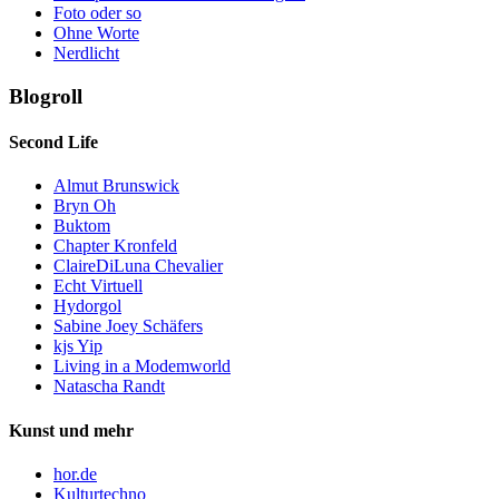
Foto oder so
Ohne Worte
Nerdlicht
Blogroll
Second Life
Almut Brunswick
Bryn Oh
Buktom
Chapter Kronfeld
ClaireDiLuna Chevalier
Echt Virtuell
Hydorgol
Sabine Joey Schäfers
kjs Yip
Living in a Modemworld
Natascha Randt
Kunst und mehr
hor.de
Kulturtechno