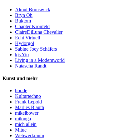
Almut Brunswick
Bryn Oh
Buktom
Chapter Kronfeld
ClaireDiLuna Chevalier
Echt Virtuell
Hydorgol
Sabine Joey Schäfers
kjs Yip
Living in a Modemworld
Natascha Randt
Kunst und mehr
hor.de
Kulturtechno
Frank Lepold
Marlies Blauth
mikelbower
milonga
mich allein
Mitue
Webwerkraum