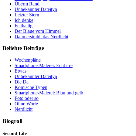
Überm Rand
Unbekannter Dateityp
Letzter Stern
Ich denke
Fetthaltig
Der Blaue vom Himmel
Dann erstrahlt das Nerdlicht
Beliebte Beiträge
Wochenpläne
Smartphone-Malerei: Echt irre
Etwas
Unbekannter Dateityp
Die Da
Komische Typen
Smartphone-Malerei: Blau und gelb
Foto oder so
Ohne Worte
Nerdlicht
Blogroll
Second Life