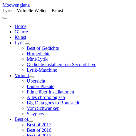
Moewenglanz
Lyrik - Virtuelle Welten - Kunst
Home
Gitarre
Kunst
Lyrik
Best of Gedichte
Hörgedichte
Mini-Lyrik
Gedichte installieren in Second Live
Lyrik-Maschine
Virtuell
Übersicht
Lauter Plakate
Filme über Installationen
Alles chronologisch
Big Data goes to Bonestedt
Vom Schwanken
Sisyphos
Best of
Best of 2017
Best of 2016
Best of 2015