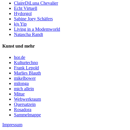
ClaireDiLuna Chevalier
Echt Virtuell
Hydorgol
Sabine Joey Schäfers
kjs Yip
Living in a Modemworld
Natascha Randt
Kunst und mehr
hor.de
Kulturtechno
Frank Lepold
Marlies Blauth
mikelbower
milonga
mich allein
Mitue
Webwerkraum
Quersatzein
Rosadora
Sammelmappe
Impressum