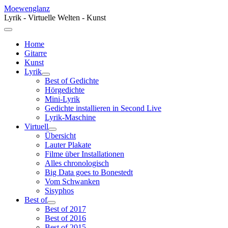
Moewenglanz
Lyrik - Virtuelle Welten - Kunst
Home
Gitarre
Kunst
Lyrik
Best of Gedichte
Hörgedichte
Mini-Lyrik
Gedichte installieren in Second Live
Lyrik-Maschine
Virtuell
Übersicht
Lauter Plakate
Filme über Installationen
Alles chronologisch
Big Data goes to Bonestedt
Vom Schwanken
Sisyphos
Best of
Best of 2017
Best of 2016
Best of 2015