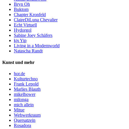
Bryn Oh
Buktom
Chapter Kronfeld
ClaireDiLuna Chevalier
Echt Virtuell
Hydorgol
Sabine Joey Schäfers
kjs Yip
Living in a Modemworld
Natascha Randt
Kunst und mehr
hor.de
Kulturtechno
Frank Lepold
Marlies Blauth
mikelbower
milonga
mich allein
Mitue
Webwerkraum
Quersatzein
Rosadora