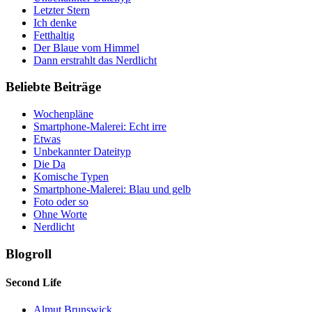
Letzter Stern
Ich denke
Fetthaltig
Der Blaue vom Himmel
Dann erstrahlt das Nerdlicht
Beliebte Beiträge
Wochenpläne
Smartphone-Malerei: Echt irre
Etwas
Unbekannter Dateityp
Die Da
Komische Typen
Smartphone-Malerei: Blau und gelb
Foto oder so
Ohne Worte
Nerdlicht
Blogroll
Second Life
Almut Brunswick