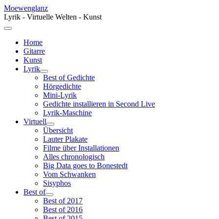
Moewenglanz
Lyrik - Virtuelle Welten - Kunst
Home
Gitarre
Kunst
Lyrik
Best of Gedichte
Hörgedichte
Mini-Lyrik
Gedichte installieren in Second Live
Lyrik-Maschine
Virtuell
Übersicht
Lauter Plakate
Filme über Installationen
Alles chronologisch
Big Data goes to Bonestedt
Vom Schwanken
Sisyphos
Best of
Best of 2017
Best of 2016
Best of 2015