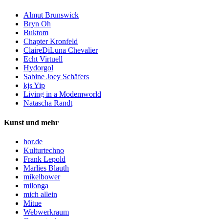
Almut Brunswick
Bryn Oh
Buktom
Chapter Kronfeld
ClaireDiLuna Chevalier
Echt Virtuell
Hydorgol
Sabine Joey Schäfers
kjs Yip
Living in a Modemworld
Natascha Randt
Kunst und mehr
hor.de
Kulturtechno
Frank Lepold
Marlies Blauth
mikelbower
milonga
mich allein
Mitue
Webwerkraum