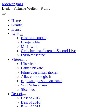
Moewenglanz
Lyrik - Virtuelle Welten - Kunst
Home
Gitarre
Kunst
Lyrik
Best of Gedichte
Hörgedichte
Mini-Lyrik
Gedichte installieren in Second Live
Lyrik-Maschine
Virtuell
Übersicht
Lauter Plakate
Filme über Installationen
Alles chronologisch
Big Data goes to Bonestedt
Vom Schwanken
Sisyphos
Best of
Best of 2017
Best of 2016
Best of 2015