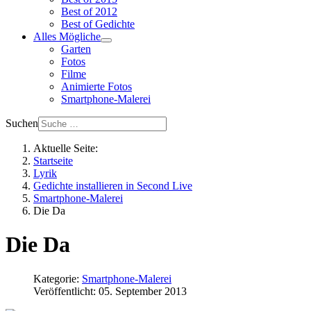
Best of 2012
Best of Gedichte
Alles Mögliche
Garten
Fotos
Filme
Animierte Fotos
Smartphone-Malerei
Suchen
Aktuelle Seite:
Startseite
Lyrik
Gedichte installieren in Second Live
Smartphone-Malerei
Die Da
Die Da
Kategorie:
Smartphone-Malerei
Veröffentlicht: 05. September 2013