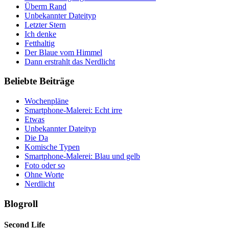
Überm Rand
Unbekannter Dateityp
Letzter Stern
Ich denke
Fetthaltig
Der Blaue vom Himmel
Dann erstrahlt das Nerdlicht
Beliebte Beiträge
Wochenpläne
Smartphone-Malerei: Echt irre
Etwas
Unbekannter Dateityp
Die Da
Komische Typen
Smartphone-Malerei: Blau und gelb
Foto oder so
Ohne Worte
Nerdlicht
Blogroll
Second Life