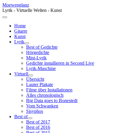
Moewenglanz
Lyrik - Virtuelle Welten - Kunst
Home
Gitarre
Kunst
Lyrik
Best of Gedichte
Hörgedichte
Mini-Lyrik
Gedichte installieren in Second Live
Lyrik-Maschine
Virtuell
Übersicht
Lauter Plakate
Filme über Installationen
Alles chronologisch
Big Data goes to Bonestedt
Vom Schwanken
Sisyphos
Best of
Best of 2017
Best of 2016
Best of 2015