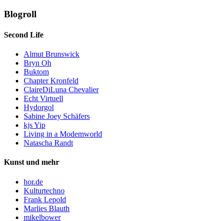
Blogroll
Second Life
Almut Brunswick
Bryn Oh
Buktom
Chapter Kronfeld
ClaireDiLuna Chevalier
Echt Virtuell
Hydorgol
Sabine Joey Schäfers
kjs Yip
Living in a Modemworld
Natascha Randt
Kunst und mehr
hor.de
Kulturtechno
Frank Lepold
Marlies Blauth
mikelbower