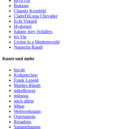
Bryn Oh
Buktom
Chapter Kronfeld
ClaireDiLuna Chevalier
Echt Virtuell
Hydorgol
Sabine Joey Schäfers
kjs Yip
Living in a Modemworld
Natascha Randt
Kunst und mehr
hor.de
Kulturtechno
Frank Lepold
Marlies Blauth
mikelbower
milonga
mich allein
Mitue
Webwerkraum
Quersatzein
Rosadora
Sammelmappe