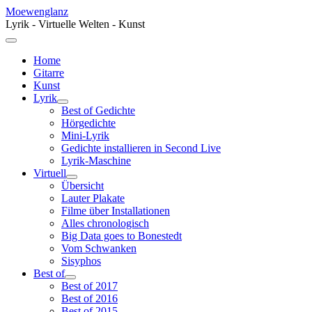
Moewenglanz
Lyrik - Virtuelle Welten - Kunst
Home
Gitarre
Kunst
Lyrik
Best of Gedichte
Hörgedichte
Mini-Lyrik
Gedichte installieren in Second Live
Lyrik-Maschine
Virtuell
Übersicht
Lauter Plakate
Filme über Installationen
Alles chronologisch
Big Data goes to Bonestedt
Vom Schwanken
Sisyphos
Best of
Best of 2017
Best of 2016
Best of 2015