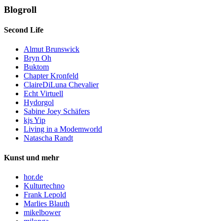
Blogroll
Second Life
Almut Brunswick
Bryn Oh
Buktom
Chapter Kronfeld
ClaireDiLuna Chevalier
Echt Virtuell
Hydorgol
Sabine Joey Schäfers
kjs Yip
Living in a Modemworld
Natascha Randt
Kunst und mehr
hor.de
Kulturtechno
Frank Lepold
Marlies Blauth
mikelbower