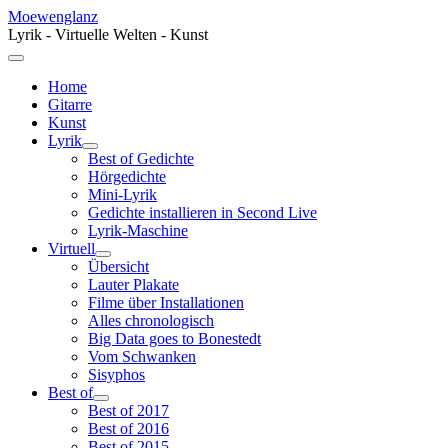
Moewenglanz
Lyrik - Virtuelle Welten - Kunst
Home
Gitarre
Kunst
Lyrik
Best of Gedichte
Hörgedichte
Mini-Lyrik
Gedichte installieren in Second Live
Lyrik-Maschine
Virtuell
Übersicht
Lauter Plakate
Filme über Installationen
Alles chronologisch
Big Data goes to Bonestedt
Vom Schwanken
Sisyphos
Best of
Best of 2017
Best of 2016
Best of 2015