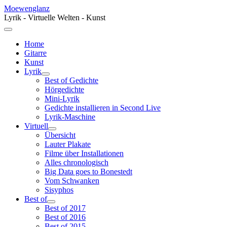
Moewenglanz
Lyrik - Virtuelle Welten - Kunst
Home
Gitarre
Kunst
Lyrik
Best of Gedichte
Hörgedichte
Mini-Lyrik
Gedichte installieren in Second Live
Lyrik-Maschine
Virtuell
Übersicht
Lauter Plakate
Filme über Installationen
Alles chronologisch
Big Data goes to Bonestedt
Vom Schwanken
Sisyphos
Best of
Best of 2017
Best of 2016
Best of 2015