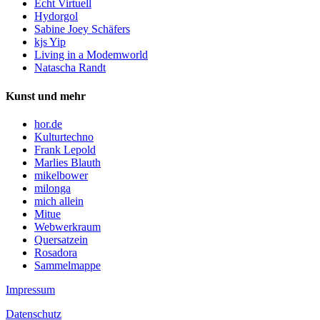
Echt Virtuell
Hydorgol
Sabine Joey Schäfers
kjs Yip
Living in a Modemworld
Natascha Randt
Kunst und mehr
hor.de
Kulturtechno
Frank Lepold
Marlies Blauth
mikelbower
milonga
mich allein
Mitue
Webwerkraum
Quersatzein
Rosadora
Sammelmappe
Impressum
Datenschutz