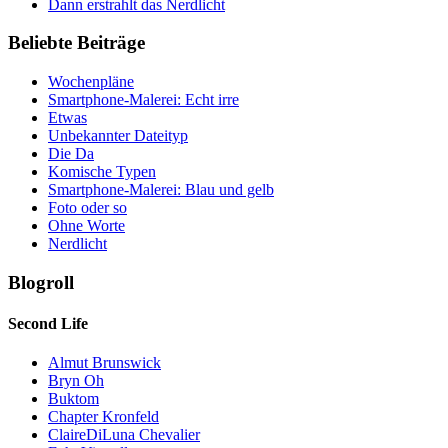
Dann erstrahlt das Nerdlicht
Beliebte Beiträge
Wochenpläne
Smartphone-Malerei: Echt irre
Etwas
Unbekannter Dateityp
Die Da
Komische Typen
Smartphone-Malerei: Blau und gelb
Foto oder so
Ohne Worte
Nerdlicht
Blogroll
Second Life
Almut Brunswick
Bryn Oh
Buktom
Chapter Kronfeld
ClaireDiLuna Chevalier