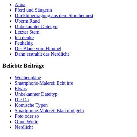
Anna
Pferd und Sängerin
Direktübertragung aus dem Storchennest
Überm Rand
Unbekannter Dateityp
Letzter Stern
Ich denke
Fetthaltig
Der Blaue vom Himmel
Dann erstrahlt das Nerdlicht
Beliebte Beiträge
Wochenpläne
Smartphone-Malerei: Echt irre
Etwas
Unbekannter Dateityp
Die Da
Komische Typen
Smartphone-Malerei: Blau und gelb
Foto oder so
Ohne Worte
Nerdlicht