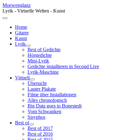
Moewenglanz
Lyrik - Virtuelle Welten - Kunst
Home
Gitarre
Kunst
Lyrik
Best of Gedichte
Hörgedichte
Mini-Lyrik
Gedichte installieren in Second Live
Lyrik-Maschine
Virtuell
Übersicht
Lauter Plakate
Filme über Installationen
Alles chronologisch
Big Data goes to Bonestedt
Vom Schwanken
Sisyphos
Best of
Best of 2017
Best of 2016
Best of 2015