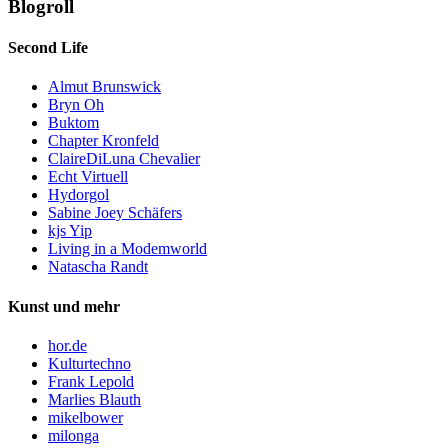
Blogroll
Second Life
Almut Brunswick
Bryn Oh
Buktom
Chapter Kronfeld
ClaireDiLuna Chevalier
Echt Virtuell
Hydorgol
Sabine Joey Schäfers
kjs Yip
Living in a Modemworld
Natascha Randt
Kunst und mehr
hor.de
Kulturtechno
Frank Lepold
Marlies Blauth
mikelbower
milonga