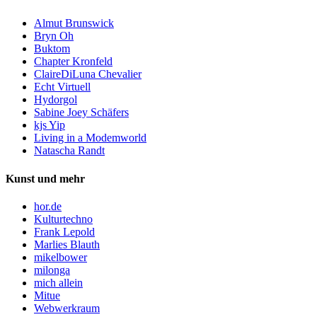
Almut Brunswick
Bryn Oh
Buktom
Chapter Kronfeld
ClaireDiLuna Chevalier
Echt Virtuell
Hydorgol
Sabine Joey Schäfers
kjs Yip
Living in a Modemworld
Natascha Randt
Kunst und mehr
hor.de
Kulturtechno
Frank Lepold
Marlies Blauth
mikelbower
milonga
mich allein
Mitue
Webwerkraum