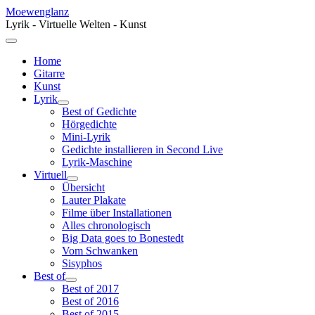
Moewenglanz
Lyrik - Virtuelle Welten - Kunst
Home
Gitarre
Kunst
Lyrik
Best of Gedichte
Hörgedichte
Mini-Lyrik
Gedichte installieren in Second Live
Lyrik-Maschine
Virtuell
Übersicht
Lauter Plakate
Filme über Installationen
Alles chronologisch
Big Data goes to Bonestedt
Vom Schwanken
Sisyphos
Best of
Best of 2017
Best of 2016
Best of 2015