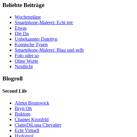
Beliebte Beiträge
Wochenpläne
Smartphone-Malerei: Echt irre
Etwas
Die Da
Unbekannter Dateityp
Komische Typen
Smartphone-Malerei: Blau und gelb
Foto oder so
Ohne Worte
Nerdlicht
Blogroll
Second Life
Almut Brunswick
Bryn Oh
Buktom
Chapter Kronfeld
ClaireDiLuna Chevalier
Echt Virtuell
Hydorgol