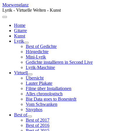
Moewenglanz
Lyrik - Virtuelle Welten - Kunst
Home
Gitarre
Kunst
Lyrik
Best of Gedichte
Hörgedichte
Mini-Lyrik
Gedichte installieren in Second Live
Lyrik-Maschine
Virtuell
Übersicht
Lauter Plakate
Filme über Installationen
Alles chronologisch
Big Data goes to Bonestedt
Vom Schwanken
Sisyphos
Best of
Best of 2017
Best of 2016
Best of 2015