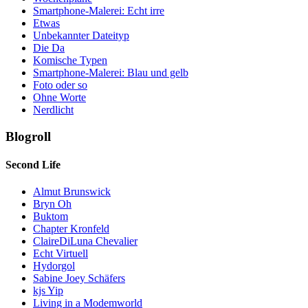
Smartphone-Malerei: Echt irre
Etwas
Unbekannter Dateityp
Die Da
Komische Typen
Smartphone-Malerei: Blau und gelb
Foto oder so
Ohne Worte
Nerdlicht
Blogroll
Second Life
Almut Brunswick
Bryn Oh
Buktom
Chapter Kronfeld
ClaireDiLuna Chevalier
Echt Virtuell
Hydorgol
Sabine Joey Schäfers
kjs Yip
Living in a Modemworld