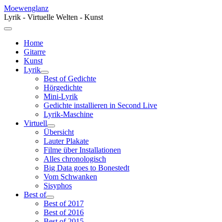
Moewenglanz
Lyrik - Virtuelle Welten - Kunst
Home
Gitarre
Kunst
Lyrik
Best of Gedichte
Hörgedichte
Mini-Lyrik
Gedichte installieren in Second Live
Lyrik-Maschine
Virtuell
Übersicht
Lauter Plakate
Filme über Installationen
Alles chronologisch
Big Data goes to Bonestedt
Vom Schwanken
Sisyphos
Best of
Best of 2017
Best of 2016
Best of 2015