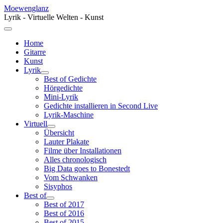
Moewenglanz
Lyrik - Virtuelle Welten - Kunst
Home
Gitarre
Kunst
Lyrik
Best of Gedichte
Hörgedichte
Mini-Lyrik
Gedichte installieren in Second Live
Lyrik-Maschine
Virtuell
Übersicht
Lauter Plakate
Filme über Installationen
Alles chronologisch
Big Data goes to Bonestedt
Vom Schwanken
Sisyphos
Best of
Best of 2017
Best of 2016
Best of 2015