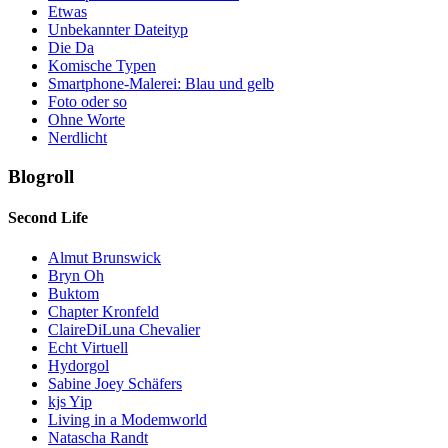
Etwas
Unbekannter Dateityp
Die Da
Komische Typen
Smartphone-Malerei: Blau und gelb
Foto oder so
Ohne Worte
Nerdlicht
Blogroll
Second Life
Almut Brunswick
Bryn Oh
Buktom
Chapter Kronfeld
ClaireDiLuna Chevalier
Echt Virtuell
Hydorgol
Sabine Joey Schäfers
kjs Yip
Living in a Modemworld
Natascha Randt