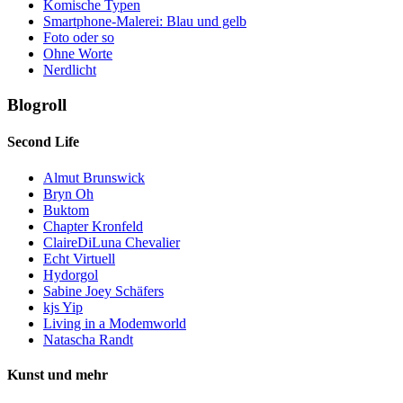
Komische Typen
Smartphone-Malerei: Blau und gelb
Foto oder so
Ohne Worte
Nerdlicht
Blogroll
Second Life
Almut Brunswick
Bryn Oh
Buktom
Chapter Kronfeld
ClaireDiLuna Chevalier
Echt Virtuell
Hydorgol
Sabine Joey Schäfers
kjs Yip
Living in a Modemworld
Natascha Randt
Kunst und mehr