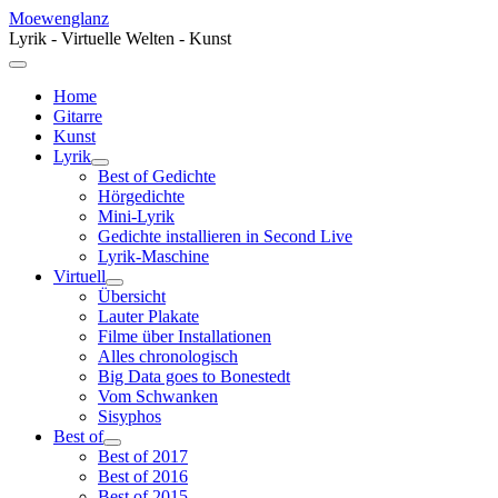
Moewenglanz
Lyrik - Virtuelle Welten - Kunst
Home
Gitarre
Kunst
Lyrik
Best of Gedichte
Hörgedichte
Mini-Lyrik
Gedichte installieren in Second Live
Lyrik-Maschine
Virtuell
Übersicht
Lauter Plakate
Filme über Installationen
Alles chronologisch
Big Data goes to Bonestedt
Vom Schwanken
Sisyphos
Best of
Best of 2017
Best of 2016
Best of 2015