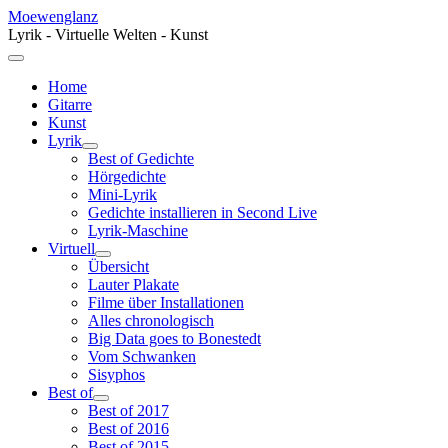
Moewenglanz
Lyrik - Virtuelle Welten - Kunst
Home
Gitarre
Kunst
Lyrik
Best of Gedichte
Hörgedichte
Mini-Lyrik
Gedichte installieren in Second Live
Lyrik-Maschine
Virtuell
Übersicht
Lauter Plakate
Filme über Installationen
Alles chronologisch
Big Data goes to Bonestedt
Vom Schwanken
Sisyphos
Best of
Best of 2017
Best of 2016
Best of 2015