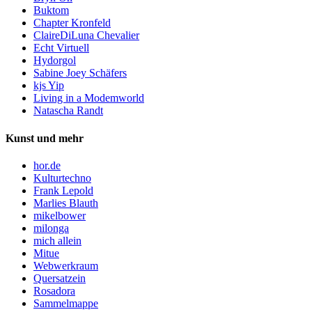
Buktom
Chapter Kronfeld
ClaireDiLuna Chevalier
Echt Virtuell
Hydorgol
Sabine Joey Schäfers
kjs Yip
Living in a Modemworld
Natascha Randt
Kunst und mehr
hor.de
Kulturtechno
Frank Lepold
Marlies Blauth
mikelbower
milonga
mich allein
Mitue
Webwerkraum
Quersatzein
Rosadora
Sammelmappe