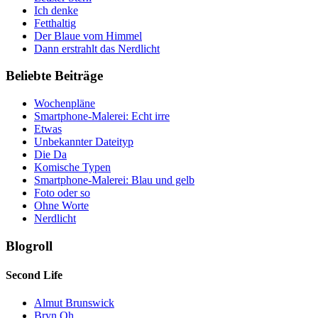
Ich denke
Fetthaltig
Der Blaue vom Himmel
Dann erstrahlt das Nerdlicht
Beliebte Beiträge
Wochenpläne
Smartphone-Malerei: Echt irre
Etwas
Unbekannter Dateityp
Die Da
Komische Typen
Smartphone-Malerei: Blau und gelb
Foto oder so
Ohne Worte
Nerdlicht
Blogroll
Second Life
Almut Brunswick
Bryn Oh