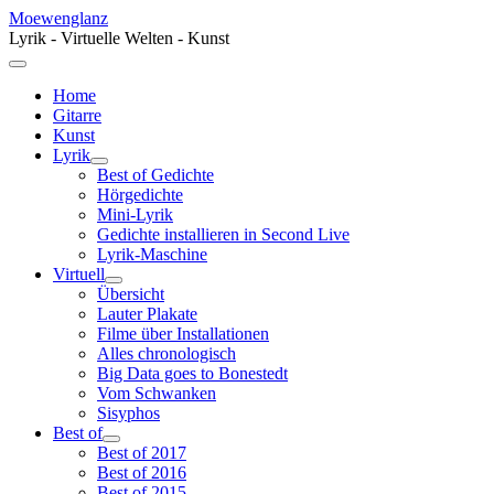
Moewenglanz
Lyrik - Virtuelle Welten - Kunst
Home
Gitarre
Kunst
Lyrik
Best of Gedichte
Hörgedichte
Mini-Lyrik
Gedichte installieren in Second Live
Lyrik-Maschine
Virtuell
Übersicht
Lauter Plakate
Filme über Installationen
Alles chronologisch
Big Data goes to Bonestedt
Vom Schwanken
Sisyphos
Best of
Best of 2017
Best of 2016
Best of 2015