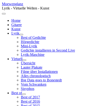
Moewenglanz
Lyrik - Virtuelle Welten - Kunst
Home
Gitarre
Kunst
Lyrik
Best of Gedichte
Hörgedichte
Mini-Lyrik
Gedichte installieren in Second Live
Lyrik-Maschine
Virtuell
Übersicht
Lauter Plakate
Filme über Installationen
Alles chronologisch
Big Data goes to Bonestedt
Vom Schwanken
Sisyphos
Best of
Best of 2017
Best of 2016
Best of 2015