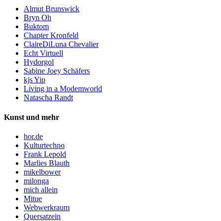
Almut Brunswick
Bryn Oh
Buktom
Chapter Kronfeld
ClaireDiLuna Chevalier
Echt Virtuell
Hydorgol
Sabine Joey Schäfers
kjs Yip
Living in a Modemworld
Natascha Randt
Kunst und mehr
hor.de
Kulturtechno
Frank Lepold
Marlies Blauth
mikelbower
milonga
mich allein
Mitue
Webwerkraum
Quersatzein