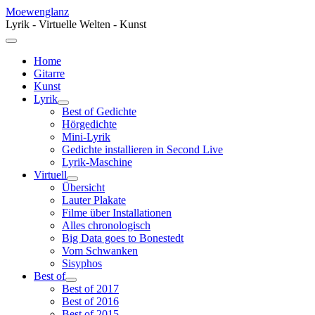
Moewenglanz
Lyrik - Virtuelle Welten - Kunst
Home
Gitarre
Kunst
Lyrik
Best of Gedichte
Hörgedichte
Mini-Lyrik
Gedichte installieren in Second Live
Lyrik-Maschine
Virtuell
Übersicht
Lauter Plakate
Filme über Installationen
Alles chronologisch
Big Data goes to Bonestedt
Vom Schwanken
Sisyphos
Best of
Best of 2017
Best of 2016
Best of 2015