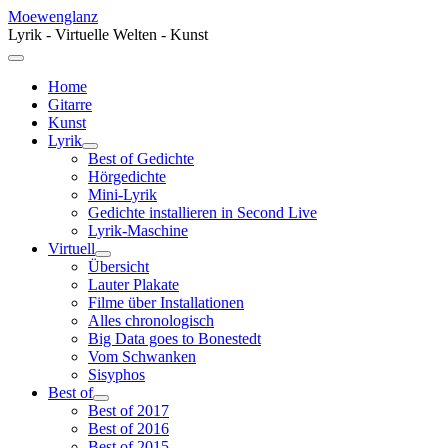
Moewenglanz
Lyrik - Virtuelle Welten - Kunst
Home
Gitarre
Kunst
Lyrik
Best of Gedichte
Hörgedichte
Mini-Lyrik
Gedichte installieren in Second Live
Lyrik-Maschine
Virtuell
Übersicht
Lauter Plakate
Filme über Installationen
Alles chronologisch
Big Data goes to Bonestedt
Vom Schwanken
Sisyphos
Best of
Best of 2017
Best of 2016
Best of 2015