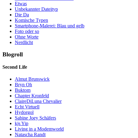
Etwas
Unbekannter Dateityp
Die Da
Komische Typen
Smartphone-Malerei: Blau und gelb
Foto oder so
Ohne Worte
Nerdlicht
Blogroll
Second Life
Almut Brunswick
Bryn Oh
Buktom
Chapter Kronfeld
ClaireDiLuna Chevalier
Echt Virtuell
Hydorgol
Sabine Joey Schäfers
kjs Yip
Living in a Modemworld
Natascha Randt