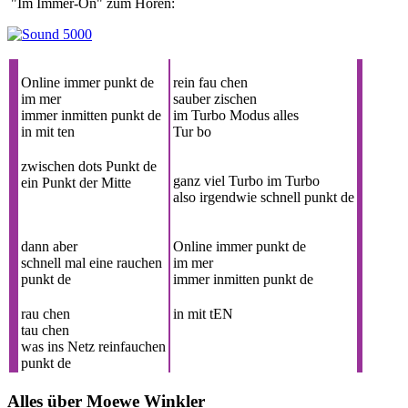
"Im Immer-On" zum Hören:
Online immer punkt de
rein fau chen
im mer
sauber zischen
immer inmitten punkt de
im Turbo Modus alles
in mit ten
Tur bo
zwischen dots Punkt de
ganz viel Turbo im Turbo
ein Punkt der Mitte
also irgendwie schnell punkt de
dann aber
Online immer punkt de
schnell mal eine rauchen
im mer
punkt de
immer inmitten punkt de
rau chen
in mit tEN
tau chen
was ins Netz reinfauchen
punkt de
Alles über Moewe Winkler