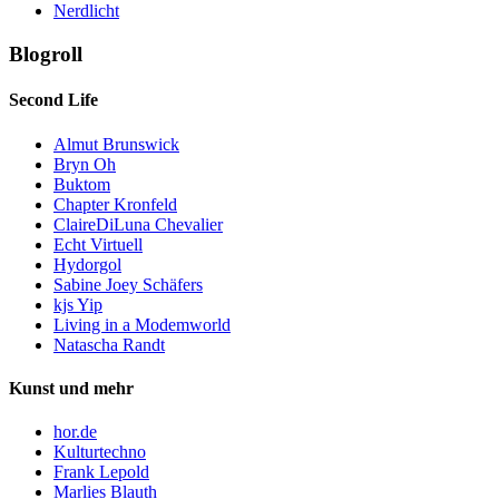
Nerdlicht
Blogroll
Second Life
Almut Brunswick
Bryn Oh
Buktom
Chapter Kronfeld
ClaireDiLuna Chevalier
Echt Virtuell
Hydorgol
Sabine Joey Schäfers
kjs Yip
Living in a Modemworld
Natascha Randt
Kunst und mehr
hor.de
Kulturtechno
Frank Lepold
Marlies Blauth