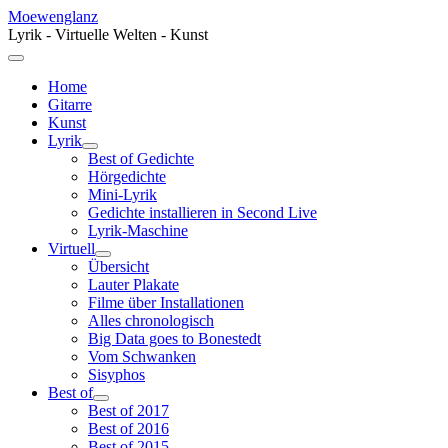
Moewenglanz
Lyrik - Virtuelle Welten - Kunst
Home
Gitarre
Kunst
Lyrik
Best of Gedichte
Hörgedichte
Mini-Lyrik
Gedichte installieren in Second Live
Lyrik-Maschine
Virtuell
Übersicht
Lauter Plakate
Filme über Installationen
Alles chronologisch
Big Data goes to Bonestedt
Vom Schwanken
Sisyphos
Best of
Best of 2017
Best of 2016
Best of 2015