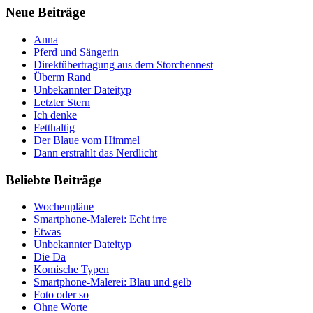
Neue Beiträge
Anna
Pferd und Sängerin
Direktübertragung aus dem Storchennest
Überm Rand
Unbekannter Dateityp
Letzter Stern
Ich denke
Fetthaltig
Der Blaue vom Himmel
Dann erstrahlt das Nerdlicht
Beliebte Beiträge
Wochenpläne
Smartphone-Malerei: Echt irre
Etwas
Unbekannter Dateityp
Die Da
Komische Typen
Smartphone-Malerei: Blau und gelb
Foto oder so
Ohne Worte