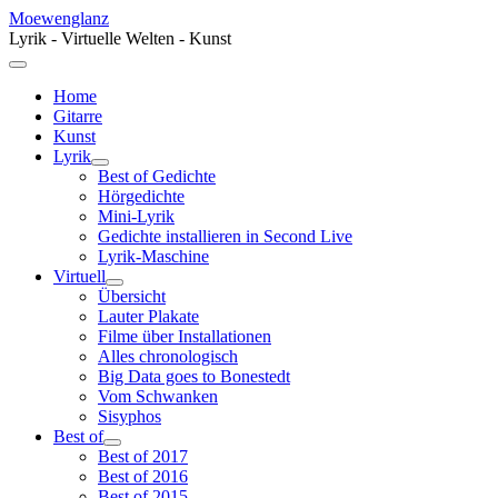
Moewenglanz
Lyrik - Virtuelle Welten - Kunst
Home
Gitarre
Kunst
Lyrik
Best of Gedichte
Hörgedichte
Mini-Lyrik
Gedichte installieren in Second Live
Lyrik-Maschine
Virtuell
Übersicht
Lauter Plakate
Filme über Installationen
Alles chronologisch
Big Data goes to Bonestedt
Vom Schwanken
Sisyphos
Best of
Best of 2017
Best of 2016
Best of 2015