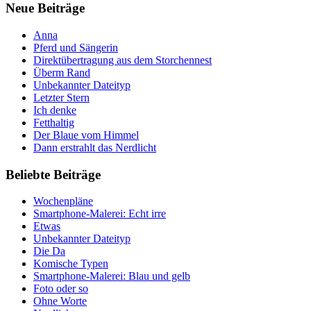
Neue Beiträge
Anna
Pferd und Sängerin
Direktübertragung aus dem Storchennest
Überm Rand
Unbekannter Dateityp
Letzter Stern
Ich denke
Fetthaltig
Der Blaue vom Himmel
Dann erstrahlt das Nerdlicht
Beliebte Beiträge
Wochenpläne
Smartphone-Malerei: Echt irre
Etwas
Unbekannter Dateityp
Die Da
Komische Typen
Smartphone-Malerei: Blau und gelb
Foto oder so
Ohne Worte