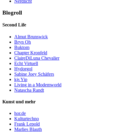
Nerdlicht
Blogroll
Second Life
Almut Brunswick
Bryn Oh
Buktom
Chapter Kronfeld
ClaireDiLuna Chevalier
Echt Virtuell
Hydorgol
Sabine Joey Schäfers
kjs Yip
Living in a Modemworld
Natascha Randt
Kunst und mehr
hor.de
Kulturtechno
Frank Lepold
Marlies Blauth