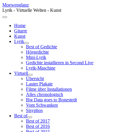
Moewenglanz
Lyrik - Virtuelle Welten - Kunst
Home
Gitarre
Kunst
Lyrik
Best of Gedichte
Hörgedichte
Mini-Lyrik
Gedichte installieren in Second Live
Lyrik-Maschine
Virtuell
Übersicht
Lauter Plakate
Filme über Installationen
Alles chronologisch
Big Data goes to Bonestedt
Vom Schwanken
Sisyphos
Best of
Best of 2017
Best of 2016
Best of 2015