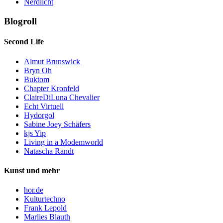
Nerdlicht
Blogroll
Second Life
Almut Brunswick
Bryn Oh
Buktom
Chapter Kronfeld
ClaireDiLuna Chevalier
Echt Virtuell
Hydorgol
Sabine Joey Schäfers
kjs Yip
Living in a Modemworld
Natascha Randt
Kunst und mehr
hor.de
Kulturtechno
Frank Lepold
Marlies Blauth