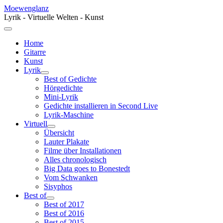
Moewenglanz
Lyrik - Virtuelle Welten - Kunst
Home
Gitarre
Kunst
Lyrik
Best of Gedichte
Hörgedichte
Mini-Lyrik
Gedichte installieren in Second Live
Lyrik-Maschine
Virtuell
Übersicht
Lauter Plakate
Filme über Installationen
Alles chronologisch
Big Data goes to Bonestedt
Vom Schwanken
Sisyphos
Best of
Best of 2017
Best of 2016
Best of 2015