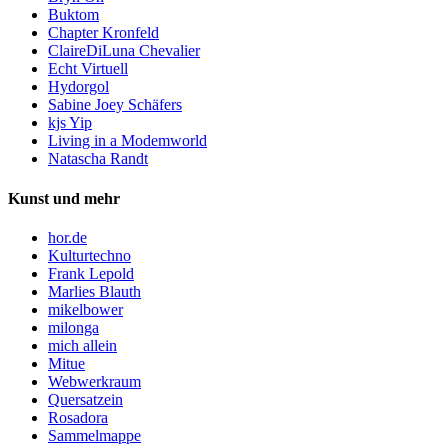
Buktom
Chapter Kronfeld
ClaireDiLuna Chevalier
Echt Virtuell
Hydorgol
Sabine Joey Schäfers
kjs Yip
Living in a Modemworld
Natascha Randt
Kunst und mehr
hor.de
Kulturtechno
Frank Lepold
Marlies Blauth
mikelbower
milonga
mich allein
Mitue
Webwerkraum
Quersatzein
Rosadora
Sammelmappe