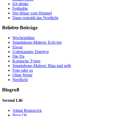
Ich denke
Fetthaltig
Der Blaue vom Himmel
Dann erstrahlt das Nerdlicht
Beliebte Beiträge
Wochenpläne
Smartphone-Malerei: Echt irre
Etwas
Unbekannter Dateityp
Die Da
Komische Typen
Smartphone-Malerei: Blau und gelb
Foto oder so
Ohne Worte
Nerdlicht
Blogroll
Second Life
Almut Brunswick
Bryn Oh