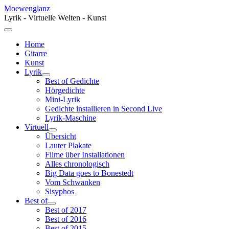
Moewenglanz
Lyrik - Virtuelle Welten - Kunst
Home
Gitarre
Kunst
Lyrik
Best of Gedichte
Hörgedichte
Mini-Lyrik
Gedichte installieren in Second Live
Lyrik-Maschine
Virtuell
Übersicht
Lauter Plakate
Filme über Installationen
Alles chronologisch
Big Data goes to Bonestedt
Vom Schwanken
Sisyphos
Best of
Best of 2017
Best of 2016
Best of 2015