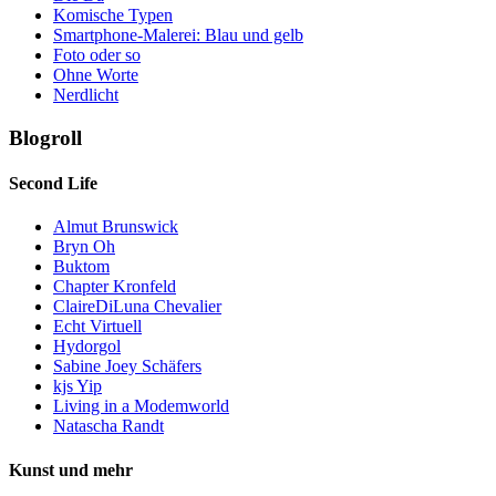
Komische Typen
Smartphone-Malerei: Blau und gelb
Foto oder so
Ohne Worte
Nerdlicht
Blogroll
Second Life
Almut Brunswick
Bryn Oh
Buktom
Chapter Kronfeld
ClaireDiLuna Chevalier
Echt Virtuell
Hydorgol
Sabine Joey Schäfers
kjs Yip
Living in a Modemworld
Natascha Randt
Kunst und mehr