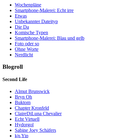
Wochenpläne
Smartphone-Malerei: Echt irre
Etwas
Unbekannter Dateityp
Die Da
Komische Typen
Smartphone-Malerei: Blau und gelb
Foto oder so
Ohne Worte
Nerdlicht
Blogroll
Second Life
Almut Brunswick
Bryn Oh
Buktom
Chapter Kronfeld
ClaireDiLuna Chevalier
Echt Virtuell
Hydorgol
Sabine Joey Schäfers
kjs Yip