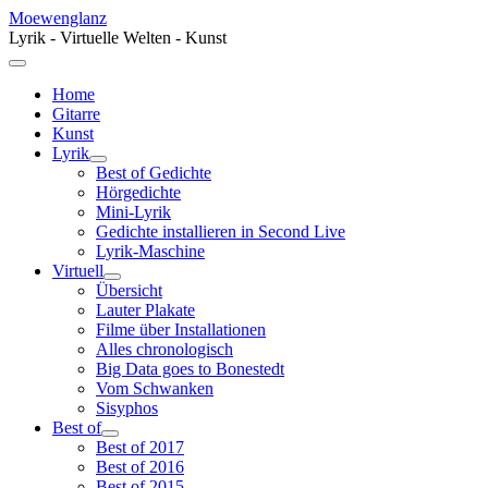
Moewenglanz
Lyrik - Virtuelle Welten - Kunst
Home
Gitarre
Kunst
Lyrik
Best of Gedichte
Hörgedichte
Mini-Lyrik
Gedichte installieren in Second Live
Lyrik-Maschine
Virtuell
Übersicht
Lauter Plakate
Filme über Installationen
Alles chronologisch
Big Data goes to Bonestedt
Vom Schwanken
Sisyphos
Best of
Best of 2017
Best of 2016
Best of 2015